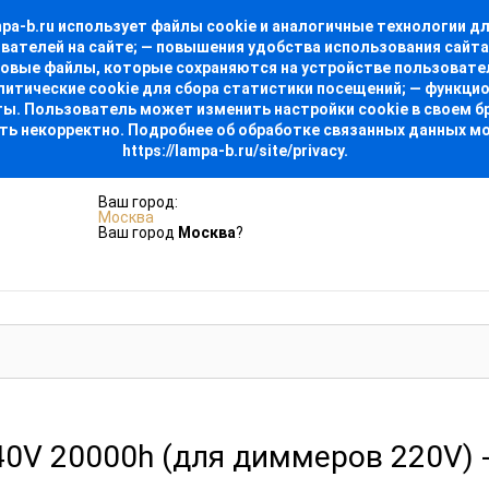
-b.ru использует файлы cookie и аналогичные технологии для
ователей на сайте; — повышения удобства использования сайт
стовые файлы, которые сохраняются на устройстве пользовате
алитические cookie для сбора статистики посещений; — функци
. Пользователь может изменить настройки cookie в своем бра
ть некорректно. Подробнее об обработке связанных данных м
https://lampa-b.ru/site/privacy.
Ваш город:
Москва
Ваш город
Москва
?
0V 20000h (для диммеров 220V) 