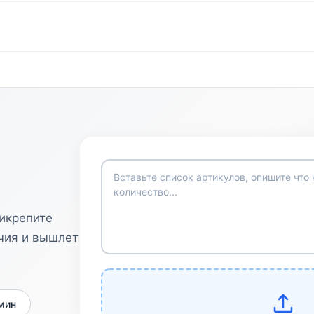
рикрепите
чия и вышлет
 мин