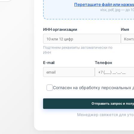
Перетащите файл или нажми
xlsx, pdf, jpg — до 
ИНН организации
Имя
Подтянем реквизиты автоматически по
ИНН
E-mail
Телефон
Согласен на обработку персональных
Отправить запрос и полу
Менеджер свяжется для уто