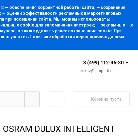
: — обеспечения корректной работы сайта; — сохранения
а; — оценки эффективности рекламных и маркетинговых
ля при посещении сайта. Мы можем использовать: —
ональные cookie для запоминания настроек; — рекламные
узере, а также удалить ранее сохраненные cookie. При
ожно узнать в Политике обработки персональных данных:
8 (499) 112-46-30
zakaz@lampa-b.ru
Корзина
пуста
- OSRAM DULUX INTELLIGENT