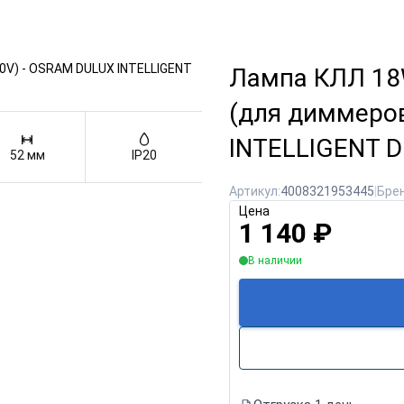
Лампа КЛЛ 18
(для диммеро
INTELLIGENT D
52 мм
IP20
Артикул:
4008321953445
|
Брен
Цена
1 140
₽
В наличии