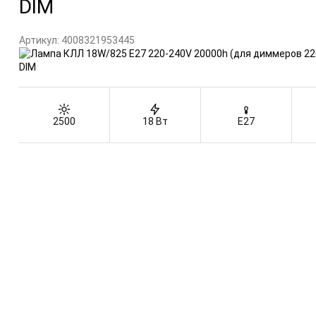
DIM
Артикул:
4008321953445
2500
18 Вт
E27