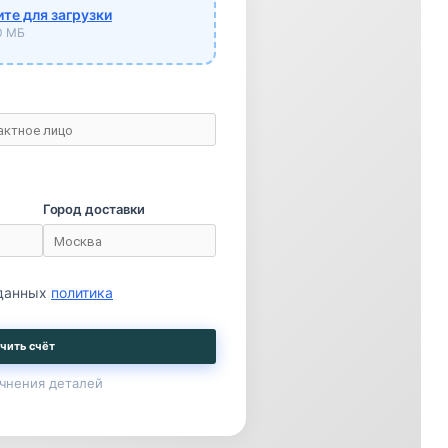
те для загрузки
10 МБ
Город доставки
 данных
политика
чить счёт
чнения деталей