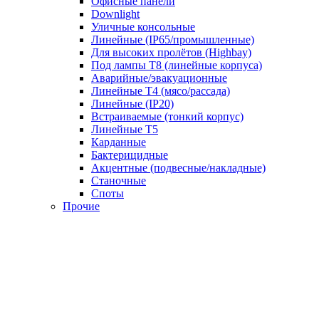
Офисные панели
Downlight
Уличные консольные
Линейные (IP65/промышленные)
Для высоких пролётов (Highbay)
Под лампы T8 (линейные корпуса)
Аварийные/эвакуационные
Линейные T4 (мясо/рассада)
Линейные (IP20)
Встраиваемые (тонкий корпус)
Линейные T5
Карданные
Бактерицидные
Акцентные (подвесные/накладные)
Станочные
Споты
Прочие