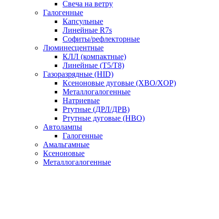
Свеча на ветру
Галогенные
Капсульные
Линейные R7s
Софиты/рефлекторные
Люминесцентные
КЛЛ (компактные)
Линейные (T5/T8)
Газоразрядные (HID)
Ксеноновые дуговые (XBO/XOP)
Металлогалогенные
Натриевые
Ртутные (ДРЛ/ДРВ)
Ртутные дуговые (HBO)
Автолампы
Галогенные
Амальгамные
Ксеноновые
Металлогалогенные