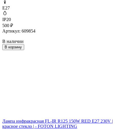
E27
IP20
500
₽
Артикул: 609854
В наличии
В корзину
Лампа инфракрасная FL-IR R125 150W RED E27 230V |
красное стекло | - FOTON LIGHTING