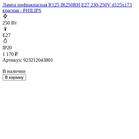
Лампа инфракрасная R125 IR250RH E27 230-250V d125x173
красная - PHILIPS
250 Вт
E27
IP20
1 170
₽
Артикул: 923212043801
В наличии
В корзину