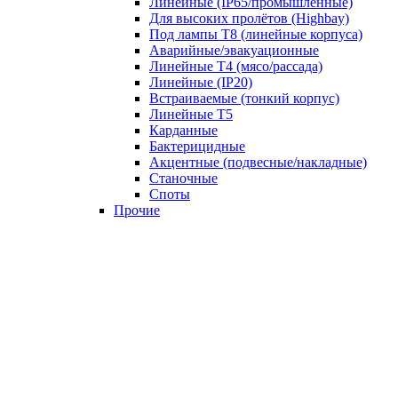
Линейные (IP65/промышленные)
Для высоких пролётов (Highbay)
Под лампы T8 (линейные корпуса)
Аварийные/эвакуационные
Линейные T4 (мясо/рассада)
Линейные (IP20)
Встраиваемые (тонкий корпус)
Линейные T5
Карданные
Бактерицидные
Акцентные (подвесные/накладные)
Станочные
Споты
Прочие