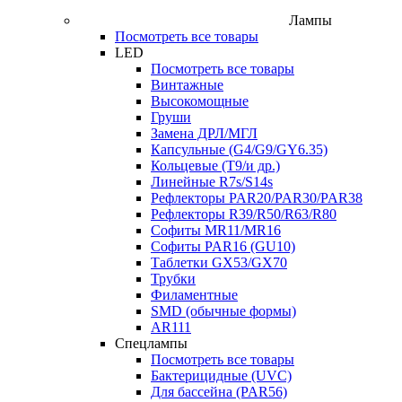
Лампы
Посмотреть все товары
LED
Посмотреть все товары
Винтажные
Высокомощные
Груши
Замена ДРЛ/МГЛ
Капсульные (G4/G9/GY6.35)
Кольцевые (T9/и др.)
Линейные R7s/S14s
Рефлекторы PAR20/PAR30/PAR38
Рефлекторы R39/R50/R63/R80
Софиты MR11/MR16
Софиты PAR16 (GU10)
Таблетки GX53/GX70
Трубки
Филаментные
SMD (обычные формы)
AR111
Спецлампы
Посмотреть все товары
Бактерицидные (UVC)
Для бассейна (PAR56)