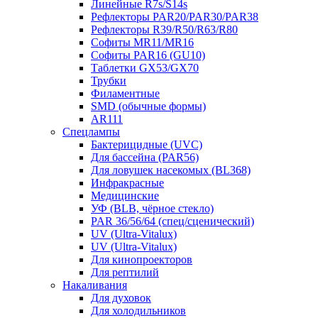
Линейные R7s/S14s
Рефлекторы PAR20/PAR30/PAR38
Рефлекторы R39/R50/R63/R80
Софиты MR11/MR16
Софиты PAR16 (GU10)
Таблетки GX53/GX70
Трубки
Филаментные
SMD (обычные формы)
AR111
Спецлампы
Бактерицидные (UVC)
Для бассейна (PAR56)
Для ловушек насекомых (BL368)
Инфракрасные
Медицинские
УФ (BLB, чёрное стекло)
PAR 36/56/64 (спец/сценический)
UV (Ultra‑Vitalux)
UV (Ultra-Vitalux)
Для кинопроекторов
Для рептилий
Накаливания
Для духовок
Для холодильников