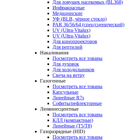
Для ловушек насекомых (BL368)
Инфракрасные
Медицинские
УФ (BLB, чёрное стекло)
PAR 36/56/64 (спец/сценический)
UV (Ultra‑Vitalux)
UV (Ultra-Vitalux)
Для кинопроекторов
Для рептилий
Накаливания
Посмотреть все товары
Для духовок
Для холодильников
Свеча на ветру
Галогенные
Посмотреть все товары
Капсульные
Линейные R7s
Софиты/рефлекторные
Люминесцентные
Посмотреть все товары
КЛЛ (компактные)
Линейные (T5/T8)
Газоразрядные (HID)
Посмотреть все товары