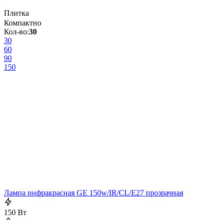
Плитка
Компактно
Кол-во:
30
30
60
90
150
Лампа инфракрасная GE 150w/IR/CL/E27 прозрачная
150 Вт