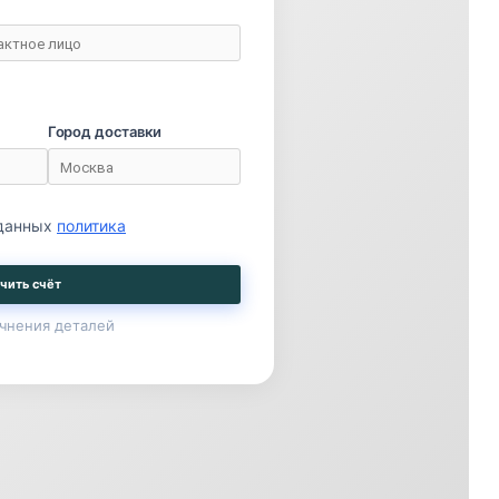
Город доставки
 данных
политика
чить счёт
чнения деталей