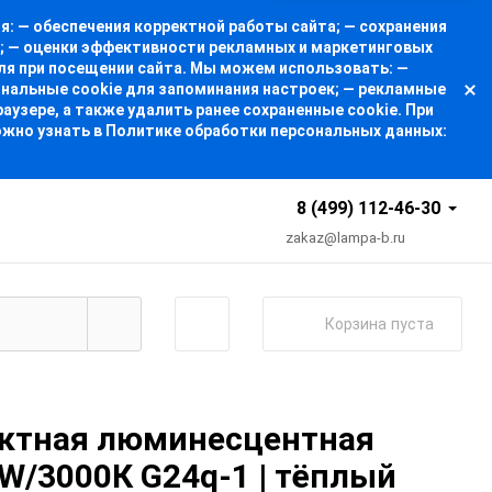
: — обеспечения корректной работы сайта; — сохранения
а; — оценки эффективности рекламных и маркетинговых
ля при посещении сайта. Мы можем использовать: —
ональные cookie для запоминания настроек; — рекламные
узере, а также удалить ранее сохраненные cookie. При
ожно узнать в Политике обработки персональных данных:
8 (499) 112-46-30
zakaz@lampa-b.ru
Корзина
пуста
ктная люминесцентная
W/3000К G24q-1 | тёплый