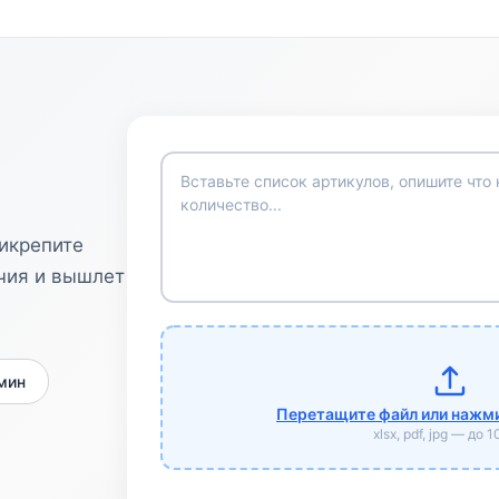
рикрепите
чия и вышлет
 мин
Перетащите файл или нажми
xlsx, pdf, jpg — до 