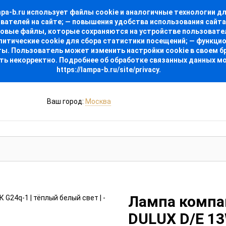
-b.ru использует файлы cookie и аналогичные технологии для
ователей на сайте; — повышения удобства использования сайт
стовые файлы, которые сохраняются на устройстве пользовате
алитические cookie для сбора статистики посещений; — функци
. Пользователь может изменить настройки cookie в своем бра
ть некорректно. Подробнее об обработке связанных данных м
https://lampa-b.ru/site/privacy.
Ваш город:
Москва
Лампа компа
DULUX D/E 13