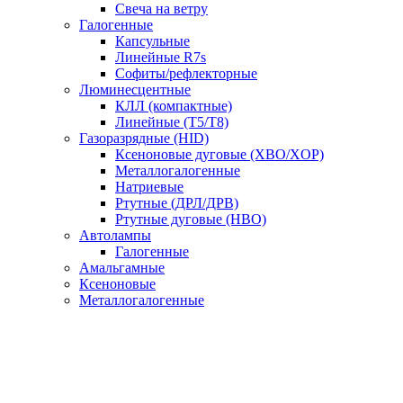
Свеча на ветру
Галогенные
Капсульные
Линейные R7s
Софиты/рефлекторные
Люминесцентные
КЛЛ (компактные)
Линейные (T5/T8)
Газоразрядные (HID)
Ксеноновые дуговые (XBO/XOP)
Металлогалогенные
Натриевые
Ртутные (ДРЛ/ДРВ)
Ртутные дуговые (HBO)
Автолампы
Галогенные
Амальгамные
Ксеноновые
Металлогалогенные