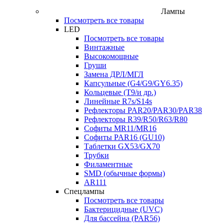
Лампы
Посмотреть все товары
LED
Посмотреть все товары
Винтажные
Высокомощные
Груши
Замена ДРЛ/МГЛ
Капсульные (G4/G9/GY6.35)
Кольцевые (T9/и др.)
Линейные R7s/S14s
Рефлекторы PAR20/PAR30/PAR38
Рефлекторы R39/R50/R63/R80
Софиты MR11/MR16
Софиты PAR16 (GU10)
Таблетки GX53/GX70
Трубки
Филаментные
SMD (обычные формы)
AR111
Спецлампы
Посмотреть все товары
Бактерицидные (UVC)
Для бассейна (PAR56)