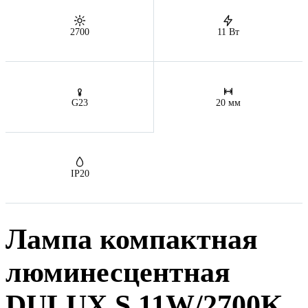
2700
11 Вт
G23
20 мм
IP20
Лампа компактная
люминесцентная
DULUX S 11W/2700K