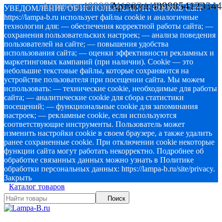
Артикул:
4099854123344
Артикул:
4099854123344
|
Бренд:
OSRAM
УВЕДОМЛЕНИЕ ОБ ИСПОЛЬЗОВАНИИ COOKIE Сайт
https://lampa-b.ru использует файлы cookie и аналогичные
технологии для: — обеспечения корректной работы сайта; —
сохранения пользовательских настроек; — анализа поведения
пользователей на сайте; — повышения удобства
использования сайта; — оценки эффективности рекламных и
маркетинговых кампаний (при наличии). Cookie — это
небольшие текстовые файлы, которые сохраняются на
устройстве пользователя при посещении сайта. Мы можем
использовать: — технические cookie, необходимые для работы
сайта; — аналитические cookie для сбора статистики
посещений; — функциональные cookie для запоминания
настроек; — рекламные cookie, если используются
соответствующие инструменты. Пользователь может
изменить настройки cookie в своем браузере, а также удалить
ранее сохраненные cookie. При отключении cookie некоторые
функции сайта могут работать некорректно. Подробнее об
обработке связанных данных можно узнать в Политике
обработки персональных данных: https://lampa-b.ru/site/privacy.
Закрыть
Каталог товаров
Поиск