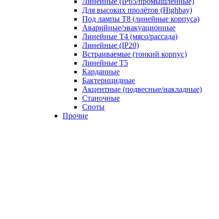
Линейные (IP65/промышленные)
Для высоких пролётов (Highbay)
Под лампы T8 (линейные корпуса)
Аварийные/эвакуационные
Линейные T4 (мясо/рассада)
Линейные (IP20)
Встраиваемые (тонкий корпус)
Линейные T5
Карданные
Бактерицидные
Акцентные (подвесные/накладные)
Станочные
Споты
Прочие