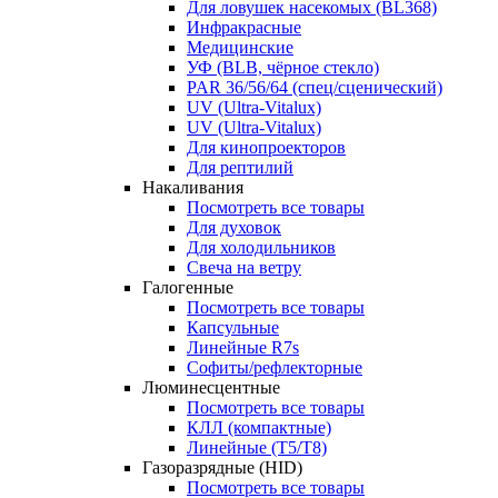
Для ловушек насекомых (BL368)
Инфракрасные
Медицинские
УФ (BLB, чёрное стекло)
PAR 36/56/64 (спец/сценический)
UV (Ultra‑Vitalux)
UV (Ultra-Vitalux)
Для кинопроекторов
Для рептилий
Накаливания
Посмотреть все товары
Для духовок
Для холодильников
Свеча на ветру
Галогенные
Посмотреть все товары
Капсульные
Линейные R7s
Софиты/рефлекторные
Люминесцентные
Посмотреть все товары
КЛЛ (компактные)
Линейные (T5/T8)
Газоразрядные (HID)
Посмотреть все товары