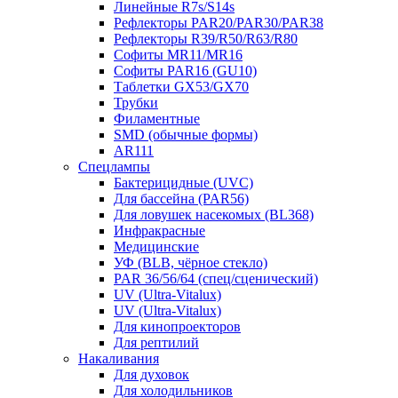
Линейные R7s/S14s
Рефлекторы PAR20/PAR30/PAR38
Рефлекторы R39/R50/R63/R80
Софиты MR11/MR16
Софиты PAR16 (GU10)
Таблетки GX53/GX70
Трубки
Филаментные
SMD (обычные формы)
AR111
Спецлампы
Бактерицидные (UVC)
Для бассейна (PAR56)
Для ловушек насекомых (BL368)
Инфракрасные
Медицинские
УФ (BLB, чёрное стекло)
PAR 36/56/64 (спец/сценический)
UV (Ultra‑Vitalux)
UV (Ultra-Vitalux)
Для кинопроекторов
Для рептилий
Накаливания
Для духовок
Для холодильников