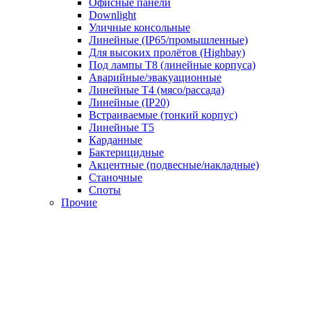
Офисные панели
Downlight
Уличные консольные
Линейные (IP65/промышленные)
Для высоких пролётов (Highbay)
Под лампы T8 (линейные корпуса)
Аварийные/эвакуационные
Линейные T4 (мясо/рассада)
Линейные (IP20)
Встраиваемые (тонкий корпус)
Линейные T5
Карданные
Бактерицидные
Акцентные (подвесные/накладные)
Станочные
Споты
Прочие