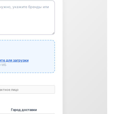
те для загрузки
10 МБ
Город доставки