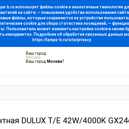
-b.ru использует файлы cookie и аналогичные технологии для
ователей на сайте; — повышения удобства использования сайт
стовые файлы, которые сохраняются на устройстве пользовате
алитические cookie для сбора статистики посещений; — функци
. Пользователь может изменить настройки cookie в своем бра
ть некорректно. Подробнее об обработке связанных данных м
https://lampa-b.ru/site/privacy.
Ваш город:
Москва
Ваш город
Москва
?
ная DULUX T/E 42W/4000K GX24q-