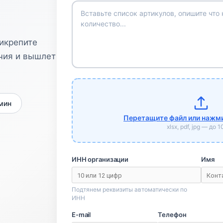
рикрепите
чия и вышлет
 мин
Перетащите файл или нажми
xlsx, pdf, jpg — до 
ИНН организации
Имя
Подтянем реквизиты автоматически по
ИНН
E-mail
Телефон