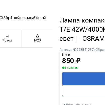
Лампа компак
T/E 42W/4000K
свет | - OSRAM
45 мм
IP20
Артикул:
4099854123740
|
Брен
Цена
850
₽
В наличии