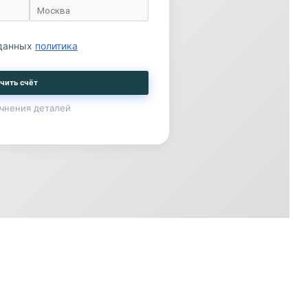
 данных
политика
чить счёт
чнения деталей