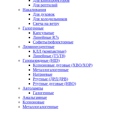
Для кинопроекторов
Для рептилий
Накаливания
Для духовок
Для холодильников
Свеча на ветру
Галогенные
Капсульные
Линейные R7s
Софиты/рефлекторные
Люминесцентные
КЛЛ (компактные)
Линейные (T5/T8)
Газоразрядные (HID)
Ксеноновые дуговые (XBO/XOP)
Металлогалогенные
Натриевые
Ртутные (ДРЛ/ДРВ)
Ртутные дуговые (HBO)
Автолампы
Галогенные
Амальгамные
Ксеноновые
Металлогалогенные