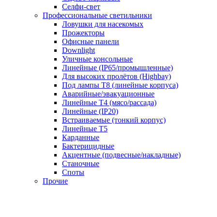
Селфи-свет
Профессиональные светильники
Ловушки для насекомых
Прожекторы
Офисные панели
Downlight
Уличные консольные
Линейные (IP65/промышленные)
Для высоких пролётов (Highbay)
Под лампы T8 (линейные корпуса)
Аварийные/эвакуационные
Линейные T4 (мясо/рассада)
Линейные (IP20)
Встраиваемые (тонкий корпус)
Линейные T5
Карданные
Бактерицидные
Акцентные (подвесные/накладные)
Станочные
Споты
Прочие