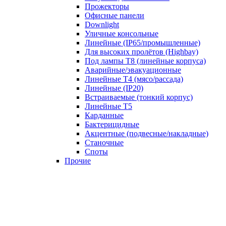
Прожекторы
Офисные панели
Downlight
Уличные консольные
Линейные (IP65/промышленные)
Для высоких пролётов (Highbay)
Под лампы T8 (линейные корпуса)
Аварийные/эвакуационные
Линейные T4 (мясо/рассада)
Линейные (IP20)
Встраиваемые (тонкий корпус)
Линейные T5
Карданные
Бактерицидные
Акцентные (подвесные/накладные)
Станочные
Споты
Прочие