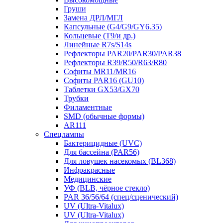
Груши
Замена ДРЛ/МГЛ
Капсульные (G4/G9/GY6.35)
Кольцевые (T9/и др.)
Линейные R7s/S14s
Рефлекторы PAR20/PAR30/PAR38
Рефлекторы R39/R50/R63/R80
Софиты MR11/MR16
Софиты PAR16 (GU10)
Таблетки GX53/GX70
Трубки
Филаментные
SMD (обычные формы)
AR111
Спецлампы
Бактерицидные (UVC)
Для бассейна (PAR56)
Для ловушек насекомых (BL368)
Инфракрасные
Медицинские
УФ (BLB, чёрное стекло)
PAR 36/56/64 (спец/сценический)
UV (Ultra‑Vitalux)
UV (Ultra-Vitalux)