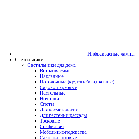
Инфракрасные лампы
Светильники
Светильники для дома
Встраиваемые
Накладные
Потолочные (круглые/квадратные)
Садово‑парковые
Настольные
Ночники
Споты
Для косметологии
Для растений/рассады
Трековые
Селфи‑свет
Мебельные/подсветка
Садово-парковые