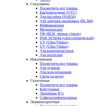
Спецлампы
Посмотреть все товары
Бактерицидные (UVC)
Для бассейна (PAR56)
Для ловушек насекомых (BL368)
Инфракрасные
Медицинские
УФ (BLB, чёрное стекло)
PAR 36/56/64 (спец/сценический)
UV (Ultra‑Vitalux)
UV (Ultra-Vitalux)
Для кинопроекторов
Для рептилий
Накаливания
Посмотреть все товары
Для духовок
Для холодильников
Свеча на ветру
Галогенные
Посмотреть все товары
Капсульные
Линейные R7s
Софиты/рефлекторные
Люминесцентные