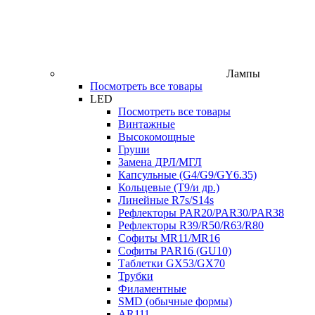
Лампы
Посмотреть все товары
LED
Посмотреть все товары
Винтажные
Высокомощные
Груши
Замена ДРЛ/МГЛ
Капсульные (G4/G9/GY6.35)
Кольцевые (T9/и др.)
Линейные R7s/S14s
Рефлекторы PAR20/PAR30/PAR38
Рефлекторы R39/R50/R63/R80
Софиты MR11/MR16
Софиты PAR16 (GU10)
Таблетки GX53/GX70
Трубки
Филаментные
SMD (обычные формы)
AR111