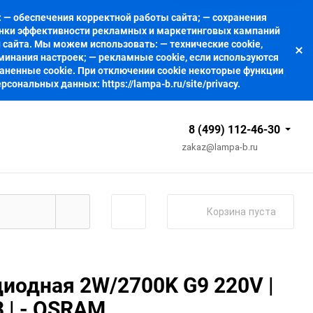
 — обеспечения корректной работы сайта; — сохранения
ценки эффективности рекламных и маркетинговых кампаний
 сайта. Мы можем использовать: — технические cookie,
минания настроек; — рекламные cookie, если используются
аненные cookie. При отключении cookie некоторые функции
ональных данных: https://lampa-b.ru/site/privacy.
8 (499) 112-46-30
zakaz@lampa-b.ru
Корзина
пуста
иодная 2W/2700K G9 220V |
 | - OSRAM