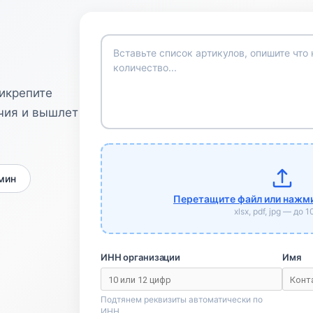
рикрепите
чия и вышлет
 мин
Перетащите файл или нажми
xlsx, pdf, jpg — до 
ИНН организации
Имя
Подтянем реквизиты автоматически по
ИНН