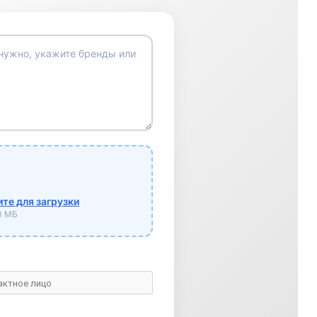
те для загрузки
10 МБ