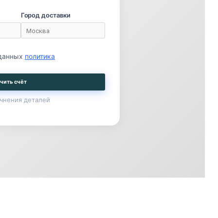
Город доставки
 данных
политика
чить счёт
чнения деталей