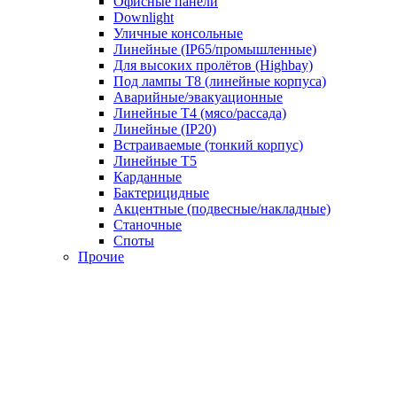
Офисные панели
Downlight
Уличные консольные
Линейные (IP65/промышленные)
Для высоких пролётов (Highbay)
Под лампы T8 (линейные корпуса)
Аварийные/эвакуационные
Линейные T4 (мясо/рассада)
Линейные (IP20)
Встраиваемые (тонкий корпус)
Линейные T5
Карданные
Бактерицидные
Акцентные (подвесные/накладные)
Станочные
Споты
Прочие