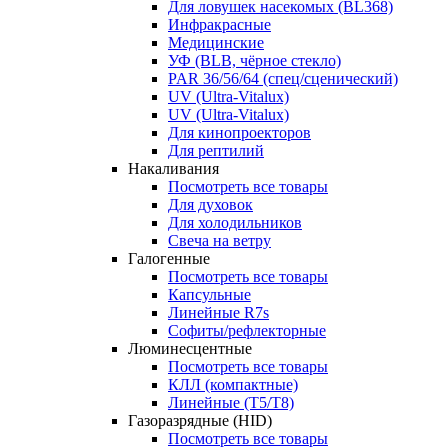
Для ловушек насекомых (BL368)
Инфракрасные
Медицинские
УФ (BLB, чёрное стекло)
PAR 36/56/64 (спец/сценический)
UV (Ultra‑Vitalux)
UV (Ultra-Vitalux)
Для кинопроекторов
Для рептилий
Накаливания
Посмотреть все товары
Для духовок
Для холодильников
Свеча на ветру
Галогенные
Посмотреть все товары
Капсульные
Линейные R7s
Софиты/рефлекторные
Люминесцентные
Посмотреть все товары
КЛЛ (компактные)
Линейные (T5/T8)
Газоразрядные (HID)
Посмотреть все товары