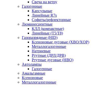
Свеча на ветру
Галогенные
Капсульные
Линейные R7s
Софиты/рефлекторные
Люминесцентные
КЛЛ (компактные)
Линейные (T5/T8)
Газоразрядные (HID)
Ксеноновые дуговые (XBO/XOP)
Металлогалогенные
Натриевые
Ртутные (ДРЛ/ДРВ)
Ртутные дуговые (HBO)
Автолампы
Галогенные
Амальгамные
Ксеноновые
Металлогалогенные