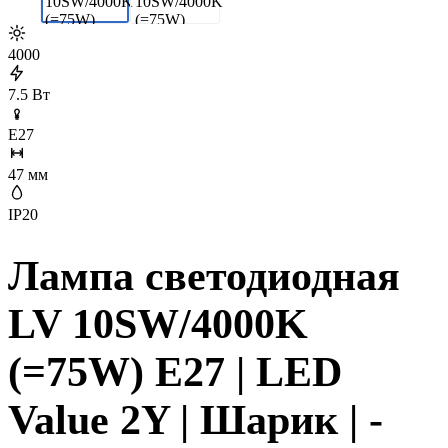
4000
7.5 Вт
E27
47 мм
IP20
Лампа светодиодная
LV 10SW/4000K
(=75W) E27 | LED
Value 2Y | Шарик | -