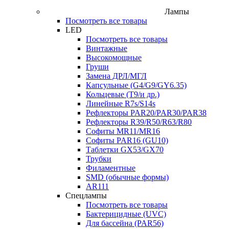
Лампы
Посмотреть все товары
LED
Посмотреть все товары
Винтажные
Высокомощные
Груши
Замена ДРЛ/МГЛ
Капсульные (G4/G9/GY6.35)
Кольцевые (T9/и др.)
Линейные R7s/S14s
Рефлекторы PAR20/PAR30/PAR38
Рефлекторы R39/R50/R63/R80
Софиты MR11/MR16
Софиты PAR16 (GU10)
Таблетки GX53/GX70
Трубки
Филаментные
SMD (обычные формы)
AR111
Спецлампы
Посмотреть все товары
Бактерицидные (UVC)
Для бассейна (PAR56)