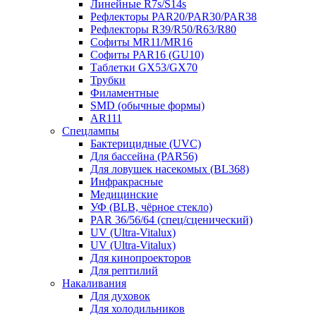
Линейные R7s/S14s
Рефлекторы PAR20/PAR30/PAR38
Рефлекторы R39/R50/R63/R80
Софиты MR11/MR16
Софиты PAR16 (GU10)
Таблетки GX53/GX70
Трубки
Филаментные
SMD (обычные формы)
AR111
Спецлампы
Бактерицидные (UVC)
Для бассейна (PAR56)
Для ловушек насекомых (BL368)
Инфракрасные
Медицинские
УФ (BLB, чёрное стекло)
PAR 36/56/64 (спец/сценический)
UV (Ultra‑Vitalux)
UV (Ultra-Vitalux)
Для кинопроекторов
Для рептилий
Накаливания
Для духовок
Для холодильников