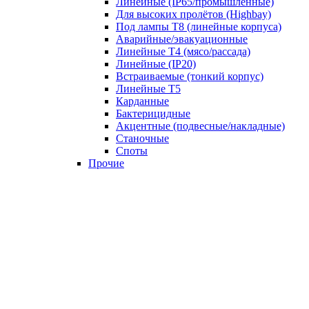
Линейные (IP65/промышленные)
Для высоких пролётов (Highbay)
Под лампы T8 (линейные корпуса)
Аварийные/эвакуационные
Линейные T4 (мясо/рассада)
Линейные (IP20)
Встраиваемые (тонкий корпус)
Линейные T5
Карданные
Бактерицидные
Акцентные (подвесные/накладные)
Станочные
Споты
Прочие