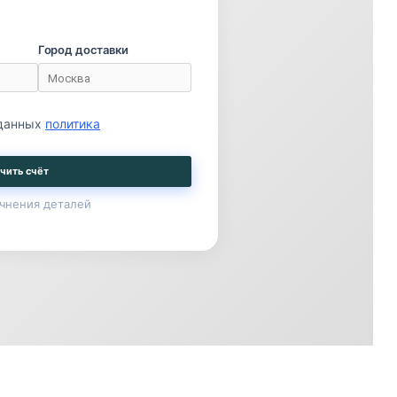
Город доставки
 данных
политика
чить счёт
чнения деталей