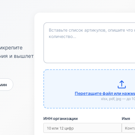
рикрепите
чия и вышлет
 мин
Перетащите файл или нажми
xlsx, pdf, jpg — до 
ИНН организации
Имя