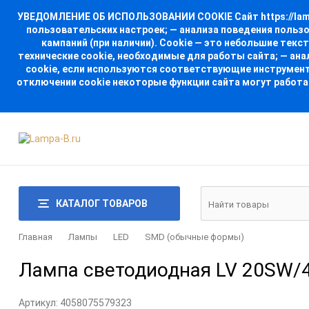
УВЕДОМЛЕНИЕ ОБ ИСПОЛЬЗОВАНИИ COOKIE Сайт https://lampa
пользовательских настроек; — анализа поведения польз
кампаний (при наличии). Cookie — это небольшие тек
технические cookie, необходимые для работы сайта; — ан
cookie, если используются соответствующие инструменты
отключении cookie некоторые функции сайта могут работа
КАТАЛОГ ТОВАРОВ
Главная
Лампы
LED
SMD (обычные формы)
Лампа светодиодная LV 20SW/400
Артикул:
4058075579323