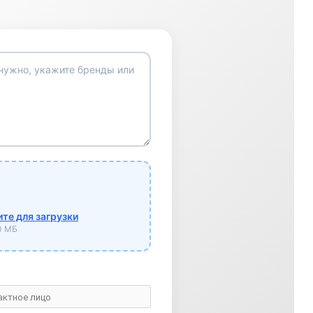
те для загрузки
10 МБ