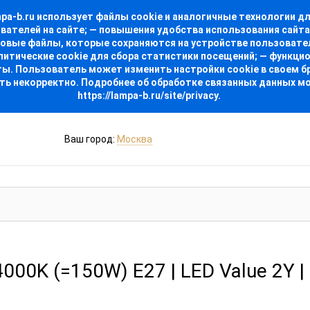
-b.ru использует файлы cookie и аналогичные технологии для
ователей на сайте; — повышения удобства использования сайт
стовые файлы, которые сохраняются на устройстве пользовате
алитические cookie для сбора статистики посещений; — функци
. Пользователь может изменить настройки cookie в своем бра
ть некорректно. Подробнее об обработке связанных данных м
https://lampa-b.ru/site/privacy.
Ваш город:
Москва
0K (=150W) E27 | LED Value 2Y |