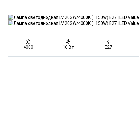
4000
16 Вт
E27