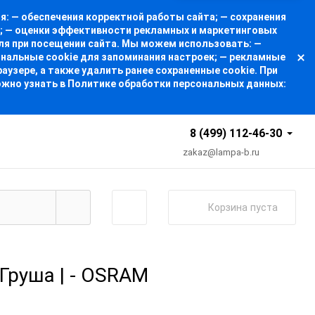
: — обеспечения корректной работы сайта; — сохранения
а; — оценки эффективности рекламных и маркетинговых
ля при посещении сайта. Мы можем использовать: —
ональные cookie для запоминания настроек; — рекламные
узере, а также удалить ранее сохраненные cookie. При
ожно узнать в Политике обработки персональных данных:
8 (499) 112-46-30
zakaz@lampa-b.ru
Корзина
пуста
 Груша | - OSRAM