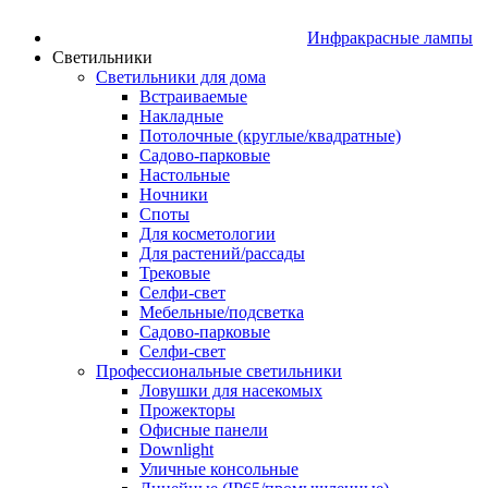
Инфракрасные лампы
Светильники
Светильники для дома
Встраиваемые
Накладные
Потолочные (круглые/квадратные)
Садово‑парковые
Настольные
Ночники
Споты
Для косметологии
Для растений/рассады
Трековые
Селфи‑свет
Мебельные/подсветка
Садово-парковые
Селфи-свет
Профессиональные светильники
Ловушки для насекомых
Прожекторы
Офисные панели
Downlight
Уличные консольные