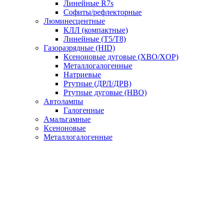
Линейные R7s
Софиты/рефлекторные
Люминесцентные
КЛЛ (компактные)
Линейные (T5/T8)
Газоразрядные (HID)
Ксеноновые дуговые (XBO/XOP)
Металлогалогенные
Натриевые
Ртутные (ДРЛ/ДРВ)
Ртутные дуговые (HBO)
Автолампы
Галогенные
Амальгамные
Ксеноновые
Металлогалогенные