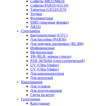
Софиты MR11/MR16
Софиты PAR16 (GU10)
Таблетки GX53/GX70
Трубки
Филаментные
SMD (обычные формы)
AR111
Спецлампы
Бактерицидные (UVC)
Для бассейна (PAR56)
Для ловушек насекомых (BL368)
Инфракрасные
Медицинские
УФ (BLB, чёрное стекло)
PAR 36/56/64 (спец/сценический)
UV (Ultra‑Vitalux)
UV (Ultra-Vitalux)
Для кинопроекторов
Для рептилий
Накаливания
Для духовок
Для холодильников
Свеча на ветру
Галогенные
Капсульные