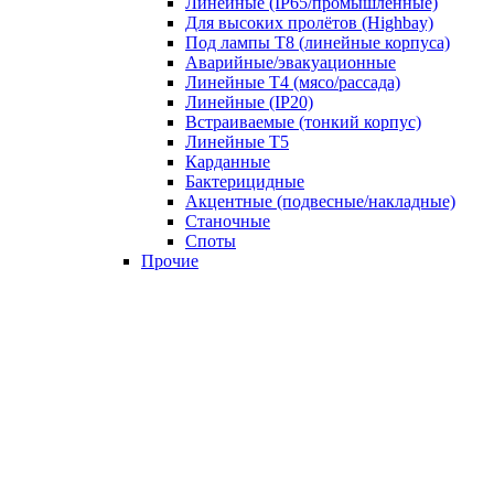
Линейные (IP65/промышленные)
Для высоких пролётов (Highbay)
Под лампы T8 (линейные корпуса)
Аварийные/эвакуационные
Линейные T4 (мясо/рассада)
Линейные (IP20)
Встраиваемые (тонкий корпус)
Линейные T5
Карданные
Бактерицидные
Акцентные (подвесные/накладные)
Станочные
Споты
Прочие