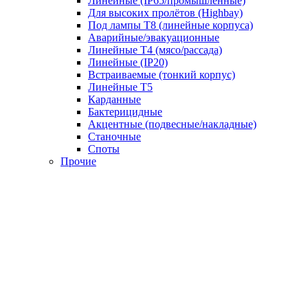
Линейные (IP65/промышленные)
Для высоких пролётов (Highbay)
Под лампы T8 (линейные корпуса)
Аварийные/эвакуационные
Линейные T4 (мясо/рассада)
Линейные (IP20)
Встраиваемые (тонкий корпус)
Линейные T5
Карданные
Бактерицидные
Акцентные (подвесные/накладные)
Станочные
Споты
Прочие