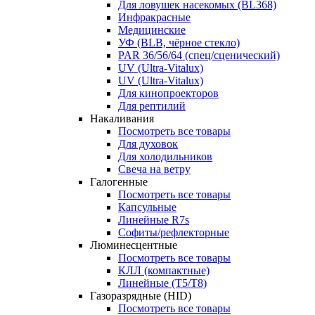
Для ловушек насекомых (BL368)
Инфракрасные
Медицинские
УФ (BLB, чёрное стекло)
PAR 36/56/64 (спец/сценический)
UV (Ultra‑Vitalux)
UV (Ultra-Vitalux)
Для кинопроекторов
Для рептилий
Накаливания
Посмотреть все товары
Для духовок
Для холодильников
Свеча на ветру
Галогенные
Посмотреть все товары
Капсульные
Линейные R7s
Софиты/рефлекторные
Люминесцентные
Посмотреть все товары
КЛЛ (компактные)
Линейные (T5/T8)
Газоразрядные (HID)
Посмотреть все товары