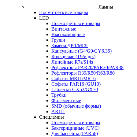
Лампы
Посмотреть все товары
LED
Посмотреть все товары
Винтажные
Высокомощные
Груши
Замена ДРЛ/МГЛ
Капсульные (G4/G9/GY6.35)
Кольцевые (T9/и др.)
Линейные R7s/S14s
Рефлекторы PAR20/PAR30/PAR38
Рефлекторы R39/R50/R63/R80
Софиты MR11/MR16
Софиты PAR16 (GU10)
Таблетки GX53/GX70
Трубки
Филаментные
SMD (обычные формы)
AR111
Спецлампы
Посмотреть все товары
Бактерицидные (UVC)
Для бассейна (PAR56)