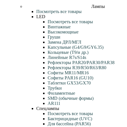
Лампы
Посмотреть все товары
LED
Посмотреть все товары
Винтажные
Высокомощные
Груши
Замена ДРЛ/МГЛ
Капсульные (G4/G9/GY6.35)
Кольцевые (T9/и др.)
Линейные R7s/S14s
Рефлекторы PAR20/PAR30/PAR38
Рефлекторы R39/R50/R63/R80
Софиты MR11/MR16
Софиты PAR16 (GU10)
Таблетки GX53/GX70
Трубки
Филаментные
SMD (обычные формы)
AR111
Спецлампы
Посмотреть все товары
Бактерицидные (UVC)
Для бассейна (PAR56)