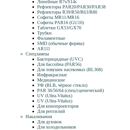
Линейные R7s/S14s
Рефлекторы PAR20/PAR30/PAR38
Рефлекторы R39/R50/R63/R80
Софиты MR11/MR16
Софиты PAR16 (GU10)
Таблетки GX53/GX70
Трубки
Филаментные
SMD (обычные формы)
AR111
Спецлампы
Бактерицидные (UVC)
Для бассейна (PAR56)
Для ловушек насекомых (BL368)
Инфракрасные
Медицинские
УФ (BLB, чёрное стекло)
PAR 36/56/64 (спец/сценический)
UV (Ultra‑Vitalux)
UV (Ultra-Vitalux)
Для кинопроекторов
Для рептилий
Накаливания
Для духовок
Для холодильников