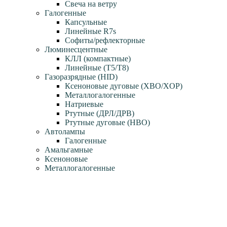
Свеча на ветру
Галогенные
Капсульные
Линейные R7s
Софиты/рефлекторные
Люминесцентные
КЛЛ (компактные)
Линейные (T5/T8)
Газоразрядные (HID)
Ксеноновые дуговые (XBO/XOP)
Металлогалогенные
Натриевые
Ртутные (ДРЛ/ДРВ)
Ртутные дуговые (HBO)
Автолампы
Галогенные
Амальгамные
Ксеноновые
Металлогалогенные