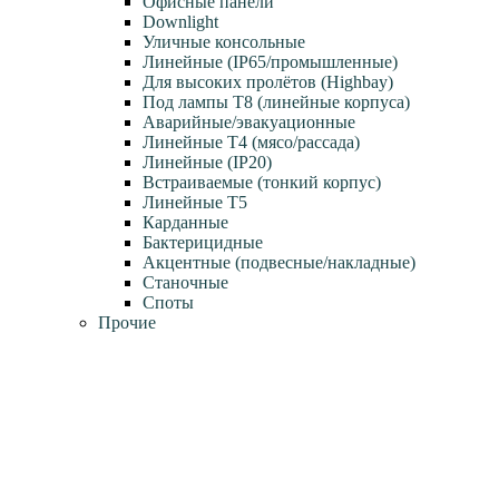
Офисные панели
Downlight
Уличные консольные
Линейные (IP65/промышленные)
Для высоких пролётов (Highbay)
Под лампы T8 (линейные корпуса)
Аварийные/эвакуационные
Линейные T4 (мясо/рассада)
Линейные (IP20)
Встраиваемые (тонкий корпус)
Линейные T5
Карданные
Бактерицидные
Акцентные (подвесные/накладные)
Станочные
Споты
Прочие