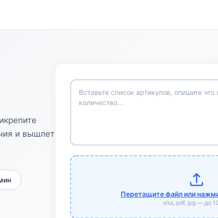
рикрепите
чия и вышлет
 мин
Перетащите файл или нажми
xlsx, pdf, jpg — до 