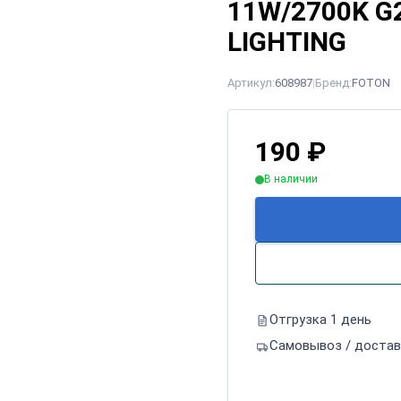
11W/2700K G23
LIGHTING
Артикул:
608987
|
Бренд:
FOTON
190
₽
В наличии
Отгрузка 1 день
Самовывоз / достав