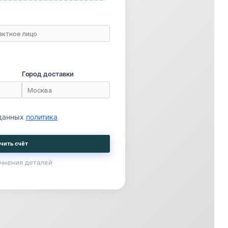
Город доставки
 данных
политика
чить счёт
чнения деталей