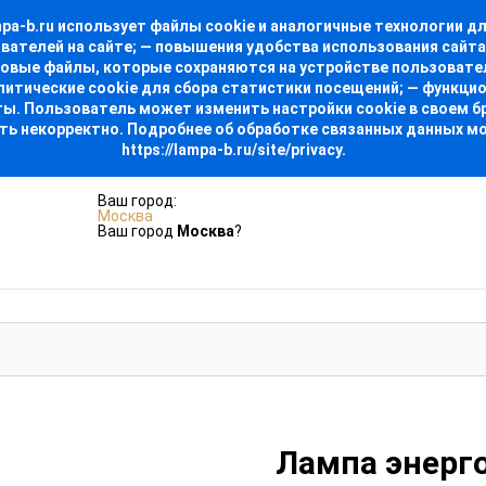
-b.ru использует файлы cookie и аналогичные технологии для
ователей на сайте; — повышения удобства использования сайт
стовые файлы, которые сохраняются на устройстве пользовате
алитические cookie для сбора статистики посещений; — функци
. Пользователь может изменить настройки cookie в своем бра
ть некорректно. Подробнее об обработке связанных данных м
https://lampa-b.ru/site/privacy.
Ваш город:
Москва
Ваш город
Москва
?
Лампа энерг