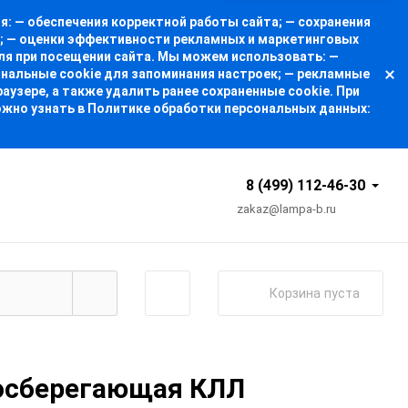
: — обеспечения корректной работы сайта; — сохранения
а; — оценки эффективности рекламных и маркетинговых
ля при посещении сайта. Мы можем использовать: —
ональные cookie для запоминания настроек; — рекламные
узере, а также удалить ранее сохраненные cookie. При
ожно узнать в Политике обработки персональных данных:
8 (499) 112-46-30
zakaz@lampa-b.ru
Корзина
пуста
осберегающая КЛЛ