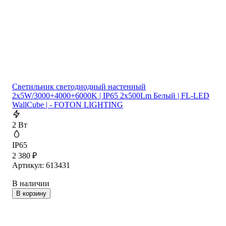
Cветильник cветодиодный настенный
2x5W/3000+4000+6000K | IP65 2x500Lm Белый | FL-LED
WallCube | - FOTON LIGHTING
2 Вт
IP65
2 380
₽
Артикул: 613431
В наличии
В корзину