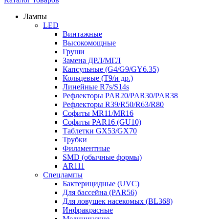
Лампы
LED
Винтажные
Высокомощные
Груши
Замена ДРЛ/МГЛ
Капсульные (G4/G9/GY6.35)
Кольцевые (T9/и др.)
Линейные R7s/S14s
Рефлекторы PAR20/PAR30/PAR38
Рефлекторы R39/R50/R63/R80
Софиты MR11/MR16
Софиты PAR16 (GU10)
Таблетки GX53/GX70
Трубки
Филаментные
SMD (обычные формы)
AR111
Спецлампы
Бактерицидные (UVC)
Для бассейна (PAR56)
Для ловушек насекомых (BL368)
Инфракрасные
Медицинские