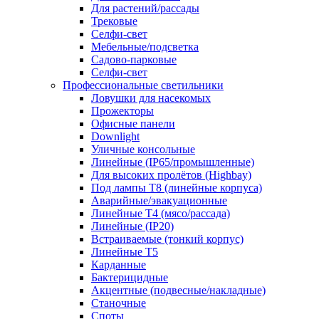
Для растений/рассады
Трековые
Селфи‑свет
Мебельные/подсветка
Садово-парковые
Селфи-свет
Профессиональные светильники
Ловушки для насекомых
Прожекторы
Офисные панели
Downlight
Уличные консольные
Линейные (IP65/промышленные)
Для высоких пролётов (Highbay)
Под лампы T8 (линейные корпуса)
Аварийные/эвакуационные
Линейные T4 (мясо/рассада)
Линейные (IP20)
Встраиваемые (тонкий корпус)
Линейные T5
Карданные
Бактерицидные
Акцентные (подвесные/накладные)
Станочные
Споты