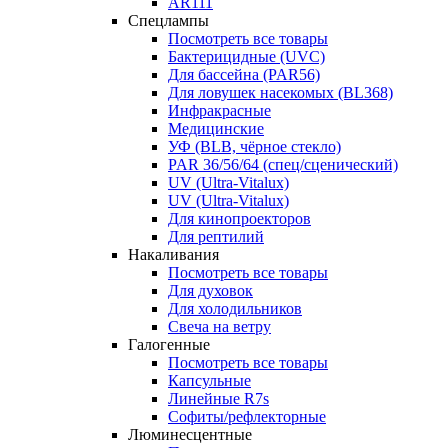
AR111
Спецлампы
Посмотреть все товары
Бактерицидные (UVC)
Для бассейна (PAR56)
Для ловушек насекомых (BL368)
Инфракрасные
Медицинские
УФ (BLB, чёрное стекло)
PAR 36/56/64 (спец/сценический)
UV (Ultra‑Vitalux)
UV (Ultra-Vitalux)
Для кинопроекторов
Для рептилий
Накаливания
Посмотреть все товары
Для духовок
Для холодильников
Свеча на ветру
Галогенные
Посмотреть все товары
Капсульные
Линейные R7s
Софиты/рефлекторные
Люминесцентные