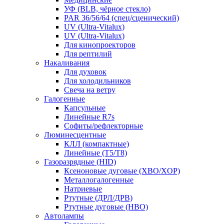
УФ (BLB, чёрное стекло)
PAR 36/56/64 (спец/сценический)
UV (Ultra‑Vitalux)
UV (Ultra-Vitalux)
Для кинопроекторов
Для рептилий
Накаливания
Для духовок
Для холодильников
Свеча на ветру
Галогенные
Капсульные
Линейные R7s
Софиты/рефлекторные
Люминесцентные
КЛЛ (компактные)
Линейные (T5/T8)
Газоразрядные (HID)
Ксеноновые дуговые (XBO/XOP)
Металлогалогенные
Натриевые
Ртутные (ДРЛ/ДРВ)
Ртутные дуговые (HBO)
Автолампы