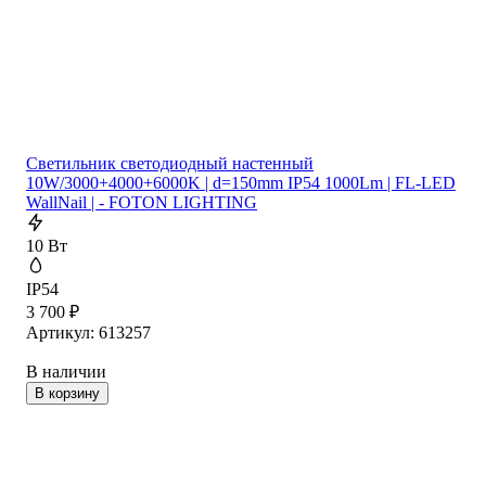
Cветильник cветодиодный настенный
10W/3000+4000+6000K | d=150mm IP54 1000Lm | FL-LED
WallNail | - FOTON LIGHTING
10 Вт
IP54
3 700
₽
Артикул: 613257
В наличии
В корзину