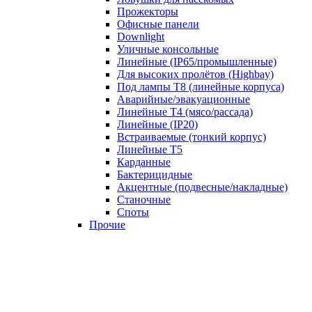
Прожекторы
Офисные панели
Downlight
Уличные консольные
Линейные (IP65/промышленные)
Для высоких пролётов (Highbay)
Под лампы T8 (линейные корпуса)
Аварийные/эвакуационные
Линейные T4 (мясо/рассада)
Линейные (IP20)
Встраиваемые (тонкий корпус)
Линейные T5
Карданные
Бактерицидные
Акцентные (подвесные/накладные)
Станочные
Споты
Прочие