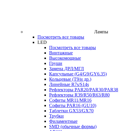
Лампы
Посмотреть все товары
LED
Посмотреть все товары
Винтажные
Высокомощные
Груши
Замена ДРЛ/МГЛ
Капсульные (G4/G9/GY6.35)
Кольцевые (T9/и др.)
Линейные R7s/S14s
Рефлекторы PAR20/PAR30/PAR38
Рефлекторы R39/R50/R63/R80
Софиты MR11/MR16
Софиты PAR16 (GU10)
Таблетки GX53/GX70
Трубки
Филаментные
SMD (обычные формы)