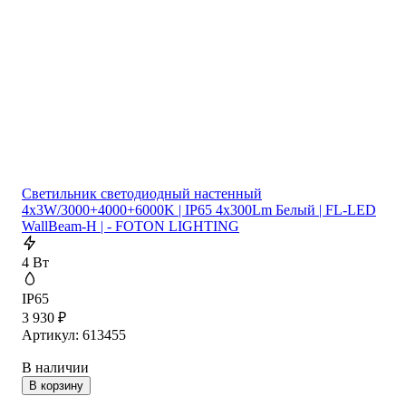
Cветильник cветодиодный настенный
4x3W/3000+4000+6000K | IP65 4x300Lm Белый | FL-LED
WallBeam-H | - FOTON LIGHTING
4 Вт
IP65
3 930
₽
Артикул: 613455
В наличии
В корзину