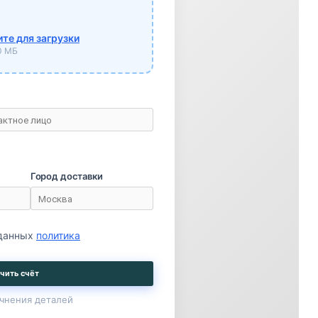
те для загрузки
10 МБ
Город доставки
 данных
политика
чить счёт
чнения деталей