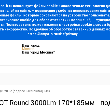
-b.ru использует файлы cookie и аналогичные технологии для
ователей на сайте; — повышения удобства использования сайт
стовые файлы, которые сохраняются на устройстве пользовате
алитические cookie для сбора статистики посещений; — функци
. Пользователь может изменить настройки cookie в своем бра
ть некорректно. Подробнее об обработке связанных данных м
https://lampa-b.ru/site/privacy.
Ваш город:
Москва
Ваш город
Москва
?
центные (подвесные/накладные)
OT Round 3000Lm 170*185мм - по