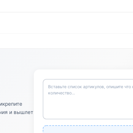
рикрепите
чия и вышлет