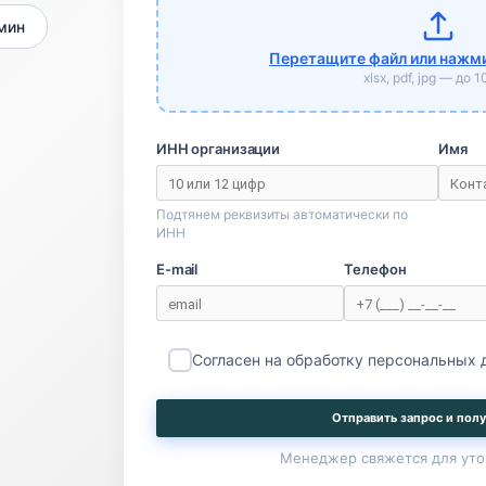
 мин
Перетащите файл или нажми
xlsx, pdf, jpg — до 
ИНН организации
Имя
Подтянем реквизиты автоматически по
ИНН
E-mail
Телефон
Согласен на обработку персональных
Отправить запрос и полу
Менеджер свяжется для уто