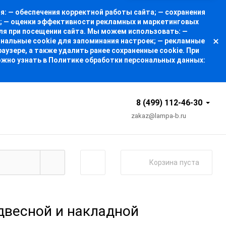
: — обеспечения корректной работы сайта; — сохранения
а; — оценки эффективности рекламных и маркетинговых
ля при посещении сайта. Мы можем использовать: —
ональные cookie для запоминания настроек; — рекламные
узере, а также удалить ранее сохраненные cookie. При
ожно узнать в Политике обработки персональных данных:
8 (499) 112-46-30
zakaz@lampa-b.ru
Корзина
пуста
двесной и накладной