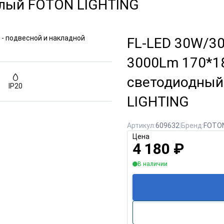
глый FOTON LIGHTING
FL-LED 30W/3
3000Lm 170*1
светодиодный
IP20
LIGHTING
Артикул:
609632
|
Бренд:
FOTO
Цена
4 180
₽
В наличии