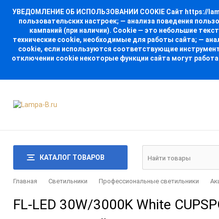
УВЕДОМЛЕНИЕ ОБ ИСПОЛЬЗОВАНИИ COOKIE Сайт https://lampa
пользовательских настроек; — анализа поведения польз
кампаний (при наличии). Cookie — это небольшие тек
технические cookie, необходимые для работы сайта; — ан
cookie, если используются соответствующие инструменты
отключении cookie некоторые функции сайта могут работа
КАТАЛОГ ТОВАРОВ
Главная
Светильники
Профессиональные светильники
Ак
FL-LED 30W/3000K White CUPSP