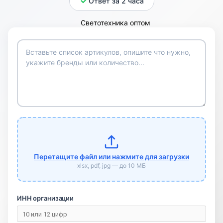
Ответ за 2 часа
Перетащите файл или нажмите для загрузки
xlsx, pdf, jpg — до 10 МБ
ИНН организации