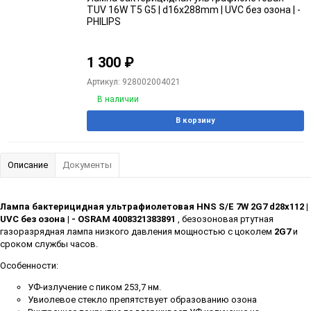
TUV 16W T5 G5 | d16x288mm | UVC без озона | -
PHILIPS
1 300
₽
Артикул: 928002004021
В наличии
В корзину
Описание
Документы
Лампа бактерицидная ультрафиолетовая HNS S/E 7W 2G7 d28х112 |
UVC без озона | - OSRAM 4008321383891
, безозоновая ртутная
газоразрядная лампа низкого давления мощностью
с цоколем
2G7
и
сроком службы часов.
Особенности:
УФ-излучение с пиком 253,7 нм.
Увиолевое стекло препятствует образованию озона