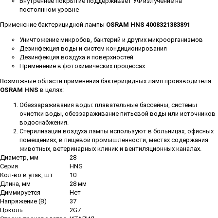
Внутреннее покрытие поддерживает УФ излучение на
постоянном уровне
Применение бактерицидной лампы
OSRAM
HNS
4008321383891
Уничтожение микробов, бактерий и других микроорганизмов
Дезинфекция воды и систем кондиционирования
Дезинфекция воздуха и поверхностей
Применение в фотохимических процессах
Возможные области применения бактерицидных ламп производителя
OSRAM
HNS
в целях:
Обеззараживания воды: плавательные бассейны, системы
очистки воды, обеззараживание питьевой воды или источников
водоснабжения.
Стерилизации воздуха лампы используют в больницах, офисных
помещениях, в пищевой промышленности, местах содержания
животных, ветеринарных клиник и вентиляционных каналах.
Диаметр, мм
28
Серия
HNS
Кол-во в упак, шт
10
Длина, мм
28 мм
Диммируется
Нет
Напряжение (В)
37
Цоколь
2G7