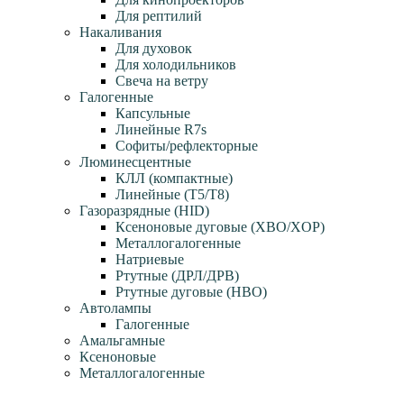
Для рептилий
Накаливания
Для духовок
Для холодильников
Свеча на ветру
Галогенные
Капсульные
Линейные R7s
Софиты/рефлекторные
Люминесцентные
КЛЛ (компактные)
Линейные (T5/T8)
Газоразрядные (HID)
Ксеноновые дуговые (XBO/XOP)
Металлогалогенные
Натриевые
Ртутные (ДРЛ/ДРВ)
Ртутные дуговые (HBO)
Автолампы
Галогенные
Амальгамные
Ксеноновые
Металлогалогенные