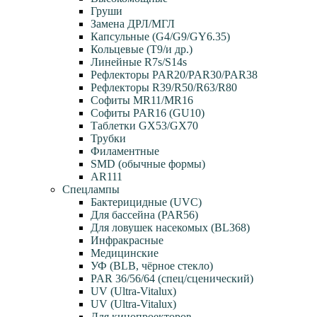
Груши
Замена ДРЛ/МГЛ
Капсульные (G4/G9/GY6.35)
Кольцевые (T9/и др.)
Линейные R7s/S14s
Рефлекторы PAR20/PAR30/PAR38
Рефлекторы R39/R50/R63/R80
Софиты MR11/MR16
Софиты PAR16 (GU10)
Таблетки GX53/GX70
Трубки
Филаментные
SMD (обычные формы)
AR111
Спецлампы
Бактерицидные (UVC)
Для бассейна (PAR56)
Для ловушек насекомых (BL368)
Инфракрасные
Медицинские
УФ (BLB, чёрное стекло)
PAR 36/56/64 (спец/сценический)
UV (Ultra‑Vitalux)
UV (Ultra-Vitalux)
Для кинопроекторов