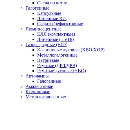
Свеча на ветру
Галогенные
Капсульные
Линейные R7s
Софиты/рефлекторные
Люминесцентные
КЛЛ (компактные)
Линейные (T5/T8)
Газоразрядные (HID)
Ксеноновые дуговые (XBO/XOP)
Металлогалогенные
Натриевые
Ртутные (ДРЛ/ДРВ)
Ртутные дуговые (HBO)
Автолампы
Галогенные
Амальгамные
Ксеноновые
Металлогалогенные