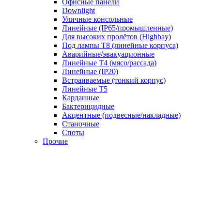
Офисные панели
Downlight
Уличные консольные
Линейные (IP65/промышленные)
Для высоких пролётов (Highbay)
Под лампы T8 (линейные корпуса)
Аварийные/эвакуационные
Линейные T4 (мясо/рассада)
Линейные (IP20)
Встраиваемые (тонкий корпус)
Линейные T5
Карданные
Бактерицидные
Акцентные (подвесные/накладные)
Станочные
Споты
Прочие