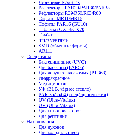
Линейные R7s/S14s
Рефлекторы PAR20/PAR30/PAR38
Рефлекторы R39/R50/R63/R80
Софиты MR11/MR16
Софиты PAR16 (GU10)
Таблетки GX53/GX70
Трубки
Филаментные
SMD (обычные формы)
AR111
Спецлампы
Бактерицидные (UVC)
Для бассейна (PAR56)
Для ловушек насекомых (BL368)
Инфракрасные
Медицинские
УФ (BLB, чёрное стекло)
PAR 36/56/64 (спец/сценический)
UV (Ultra‑Vitalux)
UV (Ultra-Vitalux)
Для кинопроекторов
Для рептилий
Накаливания
Для духовок
Для холодильников