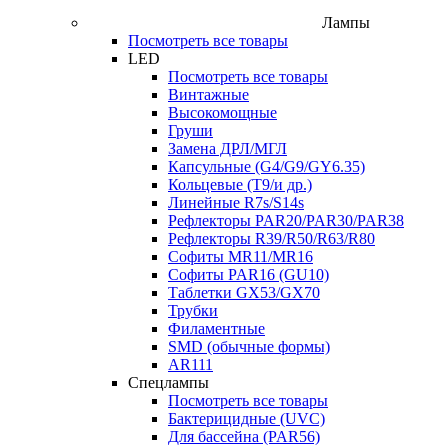
Лампы
Посмотреть все товары
LED
Посмотреть все товары
Винтажные
Высокомощные
Груши
Замена ДРЛ/МГЛ
Капсульные (G4/G9/GY6.35)
Кольцевые (T9/и др.)
Линейные R7s/S14s
Рефлекторы PAR20/PAR30/PAR38
Рефлекторы R39/R50/R63/R80
Софиты MR11/MR16
Софиты PAR16 (GU10)
Таблетки GX53/GX70
Трубки
Филаментные
SMD (обычные формы)
AR111
Спецлампы
Посмотреть все товары
Бактерицидные (UVC)
Для бассейна (PAR56)