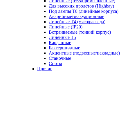
Линейные (IP65/промышленные)
Для высоких пролётов (Highbay)
Под лампы T8 (линейные корпуса)
Аварийные/эвакуационные
Линейные T4 (мясо/рассада)
Линейные (IP20)
Встраиваемые (тонкий корпус)
Линейные T5
Карданные
Бактерицидные
Акцентные (подвесные/накладные)
Станочные
Споты
Прочие