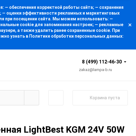
: — обеспечения корректной работы сайта; — сохранения
а; — оценки эффективности рекламных и маркетинговых
ля при посещении сайта. Мы можем использовать: —
ональные cookie для запоминания настроек; — рекламные
узере, а также удалить ранее сохраненные cookie. При
ожно узнать в Политике обработки персональных данных:
8 (499) 112-46-30
zakaz@lampa-b.ru
Корзина
пуста
нная LightBest KGM 24V 50W