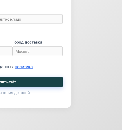
Город доставки
 данных
политика
чить счёт
чнения деталей