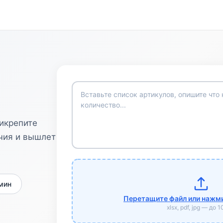
рикрепите
чия и вышлет
 мин
Перетащите файл или нажми
xlsx, pdf, jpg — до 