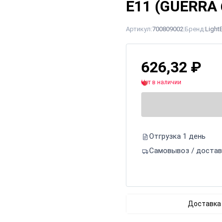
E11 (GUERRA 
Артикул:
700809002
|
Бренд:
Light
626,32
₽
Нет в наличии
Отгрузка 1 день
Самовывоз / достав
Доставка