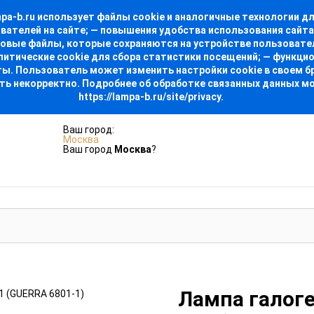
-b.ru использует файлы cookie и аналогичные технологии для
ователей на сайте; — повышения удобства использования сайт
стовые файлы, которые сохраняются на устройстве пользовате
алитические cookie для сбора статистики посещений; — функци
. Пользователь может изменить настройки cookie в своем бра
ть некорректно. Подробнее об обработке связанных данных м
https://lampa-b.ru/site/privacy.
Ваш город:
Москва
Ваш город
Москва
?
Лампа галоге