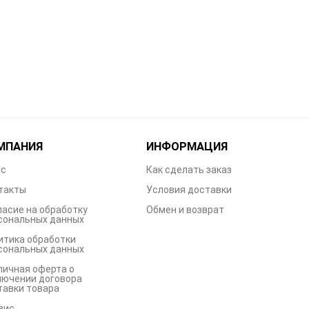
МПАНИЯ
ИНФОРМАЦИЯ
ас
Как сделать заказ
такты
Условия доставки
ласие на обработку
Обмен и возврат
сональных данных
итика обработки
сональных данных
личная оферта о
лючении договора
тавки товара
вис