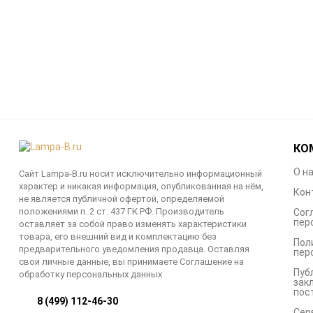
КО
О н
Сайт Lampa-B.ru носит исключительно информационный
характер и никакая информация, опубликованная на нём,
Кон
не является публичной офертой, определяемой
положениями п. 2 ст. 437 ГК РФ. Производитель
Сог
пер
оставляет за собой право изменять характеристики
товара, его внешний вид и комплектацию без
Пол
предварительного уведомления продавца. Оставляя
пер
свои личные данные, вы принимаете Соглашение на
Пуб
обработку персональных данных
зак
пос
8 (499) 112-46-30
Сер