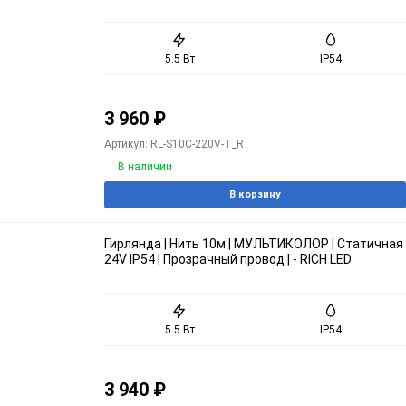
5.5 Вт
IP54
3 960
₽
Артикул: RL-S10C-220V-T_R
В наличии
В корзину
Гирлянда | Нить 10м | МУЛЬТИКОЛОР | Статичная
24V IP54 | Прозрачный провод | - RICH LED
5.5 Вт
IP54
3 940
₽