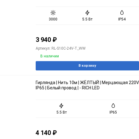
3000
5.5 Вт
IP54
3 940
₽
Артикул: RL-S10C-24V-T_WW
В наличии
В корзину
Гирлянда | Нить 10м | ЖЁЛТЫЙ | Мерцающая 220V
IP65 | Белый провод | - RICH LED
5.5 Вт
IP65
4 140
₽