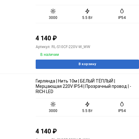
3000
5.5 Вт
IP54
4 140
₽
Артикул: RL-S10CF-220V-W_WW
В наличии
В корзину
Гирлянда | Нить 10м | БЕЛЫЙ ТЁПЛЫЙ |
Мерцающая 220V IP54 | Прозрачный провод | -
RICH LED
3000
5.5 Вт
IP54
4 140
₽