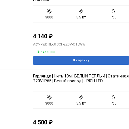
3000
5.5 Вт
IP65
4 140
₽
Артикул: RL-S10CF-220V-CT_WW
В наличии
В корзину
Гирлянда | Нить 10м | БЕЛЫЙ ТЁПЛЫЙ | Статичная
220V IP65 | Белый провод | - RICH LED
3000
5.5 Вт
IP65
4 500
₽