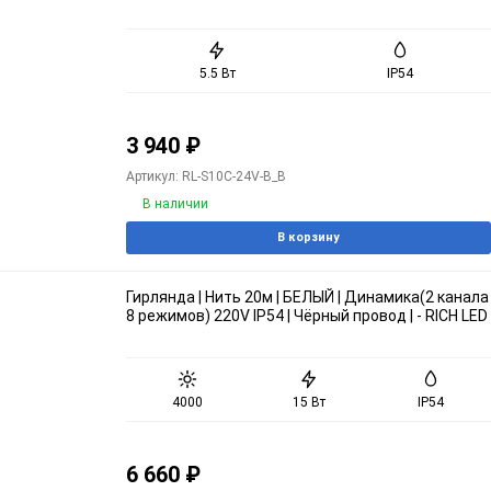
5.5 Вт
IP54
3 940
₽
Артикул: RL-S10C-24V-B_B
В наличии
В корзину
Гирлянда | Нить 20м | БЕЛЫЙ | Динамика(2 канала
8 режимов) 220V IP54 | Чёрный провод | - RICH LED
4000
15 Вт
IP54
6 660
₽